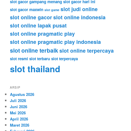
slot gacor gampang menang
slot gacor hari ini
slot judi online
slot gacor maxwin
slot game
slot online gacor
slot online indonesia
slot online lapak pusat
slot online pragmatic play
slot online pragmatic play indonesia
slot online terbaik
slot online terpercaya
slot resmi
slot terbaru
slot terpercaya
slot thailand
ARSIP
Agustus 2026
Juli 2026
Juni 2026
Mei 2026
April 2026
Maret 2026