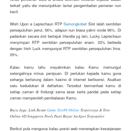
terkait yaitu dia menunjukkan lantai pengembalian pemeran nun
kecil.
Wish Upon a Leprechaun RTP
Semongkobet
Slot ialah sembilan
persepuluhan perut, 56%, adapun nun biasa yakni ronde 96%. Di
padankan secara slot bertajuk Irlandia yg lain, Lucky Leprechaun
menyimpan RTP sembilan persepuluhan enam. 33% berbeda
dengan Irish Luck mempunyai RTP sembilan persepuluhan lima.
05%.
Kalau kamu tahu meyakinkan kalau Kamu memungut
setengahnya minus penipuan. Di perlukan kepada kamu guna
seharga bertarung dalam kasino di internet berlisensi. Asalkan
satu kedudukan di daftarkan. Tersebut bermanfaat kamu di
setiap zaman di lindungi sama asas serta pandai pada setiap
zaman memperoleh pembalasan Kamu.
Baca Juga :Link Resmi
Game Slot88 Online
Terpercaya & Toto
Online 4D Singapore Pools Pasti Bayar Jackpot Terpopuler
Berikut pula mengurus kalau posisi web menerapkan kesarjanaan