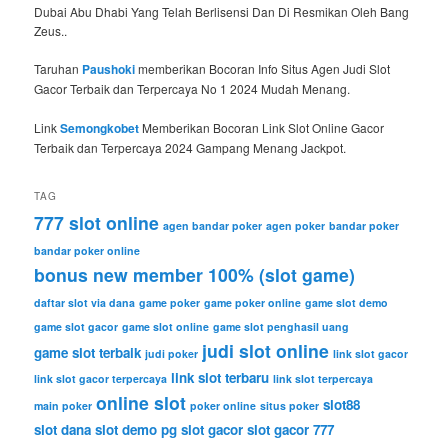
Dubai Abu Dhabi Yang Telah Berlisensi Dan Di Resmikan Oleh Bang
Zeus..
Taruhan
Paushoki
memberikan Bocoran Info Situs Agen Judi Slot
Gacor Terbaik dan Terpercaya No 1 2024 Mudah Menang.
Link
Semongkobet
Memberikan Bocoran Link Slot Online Gacor
Terbaik dan Terpercaya 2024 Gampang Menang Jackpot.
TAG
777 slot online
agen bandar poker
agen poker
bandar poker
bandar poker online
bonus new member 100% (slot game)
daftar slot via dana
game poker
game poker online
game slot demo
game slot gacor
game slot online
game slot penghasil uang
judi slot online
game slot terbaik
judi poker
link slot gacor
link slot terbaru
link slot gacor terpercaya
link slot terpercaya
online slot
slot88
main poker
poker online
situs poker
slot dana
slot demo pg
slot gacor
slot gacor 777