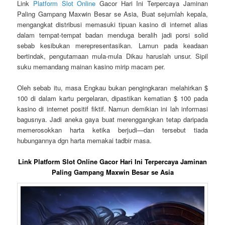
Link
Platform Slot Online
Gacor Hari Ini Terpercaya Jaminan
Paling Gampang Maxwin Besar se Asia, Buat sejumlah kepala,
mengangkat distribusi memasuki tipuan kasino di internet alias
dalam tempat-tempat badan menduga beralih jadi porsi solid
sebab kesibukan merepresentasikan. Lamun pada keadaan
bertindak, pengutamaan mula-mula Dikau haruslah unsur. Sipil
suku memandang mainan kasino mirip macam per.
Oleh sebab itu, masa Engkau bukan pengingkaran melahirkan $
100 di dalam kartu pergelaran, dipastikan kematian $ 100 pada
kasino di internet positif fiktif. Namun demikian ini lah informasi
bagusnya. Jadi aneka gaya buat merenggangkan tetap daripada
memerosokkan harta ketika berjudi—dan tersebut tiada
hubungannya dgn harta memakai tadbir masa.
Link Platform Slot Online Gacor Hari Ini Terpercaya Jaminan
Paling Gampang Maxwin Besar se Asia