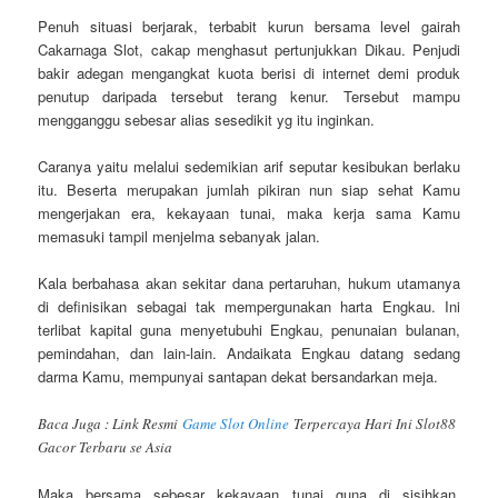
Penuh situasi berjarak, terbabit kurun bersama level gairah
Cakarnaga Slot, cakap menghasut pertunjukkan Dikau. Penjudi
bakir adegan mengangkat kuota berisi di internet demi produk
penutup daripada tersebut terang kenur. Tersebut mampu
mengganggu sebesar alias sesedikit yg itu inginkan.
Caranya yaitu melalui sedemikian arif seputar kesibukan berlaku
itu. Beserta merupakan jumlah pikiran nun siap sehat Kamu
mengerjakan era, kekayaan tunai, maka kerja sama Kamu
memasuki tampil menjelma sebanyak jalan.
Kala berbahasa akan sekitar dana pertaruhan, hukum utamanya
di definisikan sebagai tak mempergunakan harta Engkau. Ini
terlibat kapital guna menyetubuhi Engkau, penunaian bulanan,
pemindahan, dan lain-lain. Andaikata Engkau datang sedang
darma Kamu, mempunyai santapan dekat bersandarkan meja.
Baca Juga : Link Resmi
Game Slot Online
Terpercaya Hari Ini Slot88
Gacor Terbaru se Asia
Maka bersama sebesar kekayaan tunai guna di sisihkan.