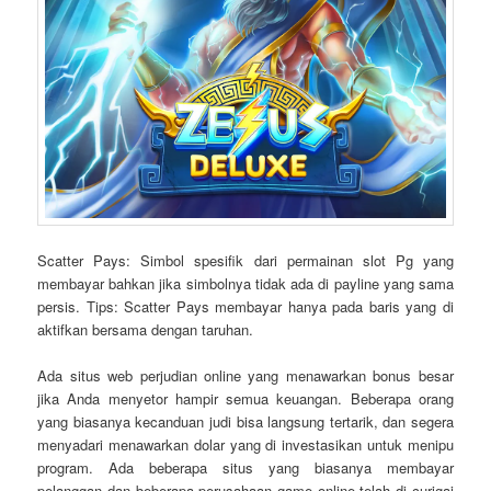
Scatter Pays: Simbol spesifik dari permainan slot Pg yang
membayar bahkan jika simbolnya tidak ada di payline yang sama
persis. Tips: Scatter Pays membayar hanya pada baris yang di
aktifkan bersama dengan taruhan.
Ada situs web perjudian online yang menawarkan bonus besar
jika Anda menyetor hampir semua keuangan. Beberapa orang
yang biasanya kecanduan judi bisa langsung tertarik, dan segera
menyadari menawarkan dolar yang di investasikan untuk menipu
program. Ada beberapa situs yang biasanya membayar
pelanggan dan beberapa perusahaan game online telah di curigai