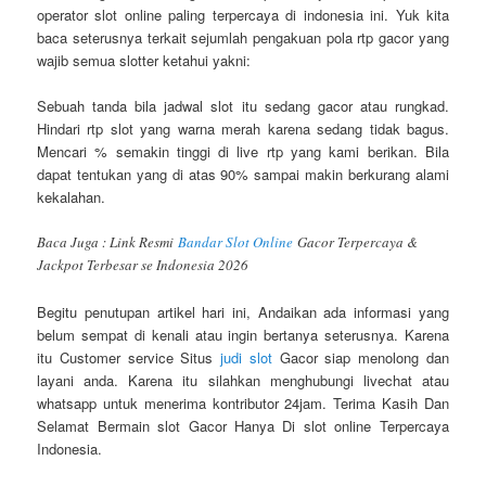
operator slot online paling terpercaya di indonesia ini. Yuk kita
baca seterusnya terkait sejumlah pengakuan pola rtp gacor yang
wajib semua slotter ketahui yakni:
Sebuah tanda bila jadwal slot itu sedang gacor atau rungkad.
Hindari rtp slot yang warna merah karena sedang tidak bagus.
Mencari % semakin tinggi di live rtp yang kami berikan. Bila
dapat tentukan yang di atas 90% sampai makin berkurang alami
kekalahan.
Baca Juga : Link Resmi
Bandar Slot Online
Gacor Terpercaya &
Jackpot Terbesar se Indonesia 2026
Begitu penutupan artikel hari ini, Andaikan ada informasi yang
belum sempat di kenali atau ingin bertanya seterusnya. Karena
itu Customer service Situs
judi slot
Gacor siap menolong dan
layani anda. Karena itu silahkan menghubungi livechat atau
whatsapp untuk menerima kontributor 24jam. Terima Kasih Dan
Selamat Bermain slot Gacor Hanya Di slot online Terpercaya
Indonesia.