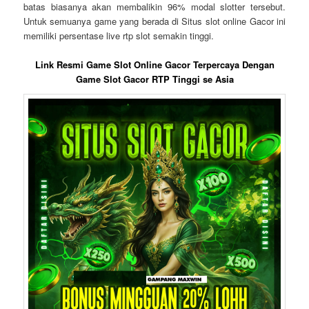
batas biasanya akan membalikin 96% modal slotter tersebut.
Untuk semuanya game yang berada di Situs slot online Gacor ini
memiliki persentase live rtp slot semakin tinggi.
Link Resmi Game Slot Online Gacor Terpercaya Dengan
Game Slot Gacor RTP Tinggi se Asia