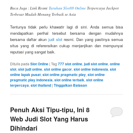
Baca Juga : Link Resmi
Taruhan Slot88 Online
Terpercaya Jackpot
Terbesar Mudah Menang Terbaik se Asia
Tentunya tidak perlu khawatir lagi di sini. Anda semua bisa
mendapatkan perihal tersebut bersama dengan mudahnya
bersama daftar akun
judi slot
resmi. Dan yang pastinya semua
situs yang di referensikan cukup menjanjikan dan mempunyai
reputasi yang sangat baik.
Ditulis pada
Slot Online
|
Tag
777 slot online
,
judi slot online
,
online
slot
,
slot judi online
,
slot online gacor
,
slot online indonesia
,
slot
online lapak pusat
,
slot online pragmatic play
,
slot online
pragmatic play indonesia
,
slot online terbaik
,
slot online
terpercaya
,
slot thailand
|
Tinggalkan Balasan
Penuh Aksi Tipu-tipu, Ini 8
Web Judi Slot Yang Harus
Dihindari