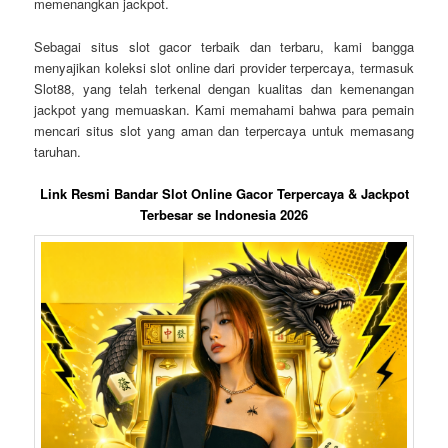
memenangkan jackpot.
Sebagai situs slot gacor terbaik dan terbaru, kami bangga
menyajikan koleksi slot online dari provider terpercaya, termasuk
Slot88, yang telah terkenal dengan kualitas dan kemenangan
jackpot yang memuaskan. Kami memahami bahwa para pemain
mencari situs slot yang aman dan terpercaya untuk memasang
taruhan.
Link Resmi Bandar Slot Online Gacor Terpercaya & Jackpot
Terbesar se Indonesia 2026