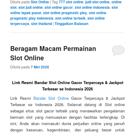
Ditulis pada
Slot Online
|
Tag
777 slot online
,
judi slot online
,
online
slot
,
slot judi online
,
slot online gacor
,
slot online indonesia
,
slot
online lapak pusat
,
slot online pragmatic play
,
slot online
pragmatic play indonesia
,
slot online terbaik
,
slot online
terpercaya
,
slot thailand
|
Tinggalkan Balasan
Beragam Macam Permainan
Slot Online
Ditulis pada
7 Mei 2026
Link Resmi Bandar Slot Online Gacor Terpercaya & Jackpot
Terbesar se Indonesia 2026
Link Resmi
Bandar Slot Online
Gacor Terpercaya & Jackpot
Terbesar se Indonesia 2026, Selamat datang di Slot online
sebagai situs slot gacor terbaik yang menawarkan pengalaman
bermain slot yang memuaskan dengan fasilitas terlengkap. Di
sini, Anda akan memasuki dunia perjudian online yang penuh
dengan keseruan, kegembiraan, dan peluang besar untuk