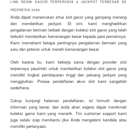
LINK RESMI GACOR TERPERCAYA & JACKPOT TERBESAR SE
INDONESIA 2026
Anda dapat menemukan situs slot gacor yang gampang menang
dan memberikan jackpot. Di sini, kami menghadirkan
pengalaman bermain terbaik dengan koleksi slot gacor yang telah
terbukti memberikan kemenangan besar kepada para pemainnya.
Kami memahami betapa pentingnya pengalaman bermain yang
seru dan potensi untuk meraih kemenangan besar.
Oleh karena itu, kami bekerja sama dengan provider slot
terpercaya paushoki untuk memberikan koleksi slot gacor yang
memiliki tingkat pembayaran tinggi dan peluang jackpot yang
menggiurkan. Proses pendaftaran akun slot kami sangatlah
sederhana.
Cukup kunjungi halaman pendaftaran, isi formulir dengan
informasi yang benar, dan anda akan segera dapat menikmati
koleksi game kami yang menarik. Tim customer support kami
juga selalu siap membantu jika Anda mengalami kendala atau
memiliki pertanyaan.