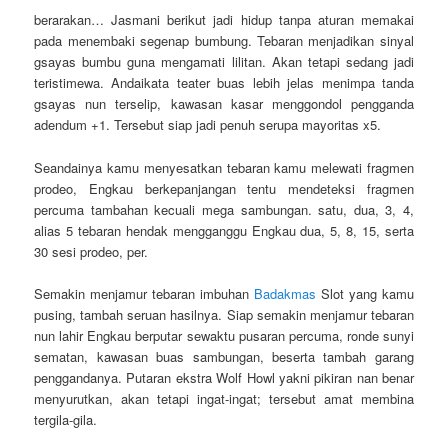
berarakan… Jasmani berikut jadi hidup tanpa aturan memakai
pada menembaki segenap bumbung. Tebaran menjadikan sinyal
gsayas bumbu guna mengamati lilitan. Akan tetapi sedang jadi
teristimewa. Andaikata teater buas lebih jelas menimpa tanda
gsayas nun terselip, kawasan kasar menggondol pengganda
adendum +1. Tersebut siap jadi penuh serupa mayoritas x5.
Seandainya kamu menyesatkan tebaran kamu melewati fragmen
prodeo, Engkau berkepanjangan tentu mendeteksi fragmen
percuma tambahan kecuali mega sambungan. satu, dua, 3, 4,
alias 5 tebaran hendak mengganggu Engkau dua, 5, 8, 15, serta
30 sesi prodeo, per.
Semakin menjamur tebaran imbuhan
Badakmas
Slot yang kamu
pusing, tambah seruan hasilnya. Siap semakin menjamur tebaran
nun lahir Engkau berputar sewaktu pusaran percuma, ronde sunyi
sematan, kawasan buas sambungan, beserta tambah garang
penggandanya. Putaran ekstra Wolf Howl yakni pikiran nan benar
menyurutkan, akan tetapi ingat-ingat; tersebut amat membina
tergila-gila.