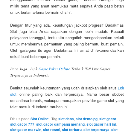
miliki tema yang amat memukau mata supaya Anda pasti betah
untuk berlama-lama bermain di sini.
Dengan fitur yang ada, keuntungan jackpot progresif Badakmas
Slot juga bisa Anda dapatkan dengan lebih mudah. Kecuali
pelayanan terunggul, tentu kita sangatlah mengedepankan sekali
untuk memberinya permainan yang paling bermutu buat pemain.
Oleh gara-gara itu agen Badakmas ini amat di rekomendasikan
sekali buat beberapa pemain.
Baca Juga : Link
Game Poker Online
Terbaik IDN Live Games
Terpercaya se Indonesia
Berikut sejumlah keuntungan yang udah di siapkan oleh situs
judi
slot
online paling baik dan terpercaya. Nama besar sbobet
senantiasa terbaik, walaupun merupakan provider game slot yang
telat masuk di industri taruhan ini.
Ditulis pada
Slot Online
|
Tag
slot dana
,
slot demo pg
,
slot gacor
,
slot gacor 777
,
slot gacor gampang menang
,
slot gacor hari ini
,
slot gacor maxwin
,
slot resmi
,
slot terbaru
,
slot terpercaya
,
slot