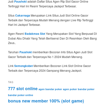
Judi
Paushoki
adalah Daftar Situs Agen Rtp Slot Gacor Online
Tertinggi Hari Ini Resmi Terpercaya Jackpot Terbesar.
Situs
Cakarnaga
Merupakan Link Situs Judi Slot Online Gacor
Terbaik dan Terpercaya Mudah Menang dengan Live Rtp Tertinggi
Hari Ini Jackpot Terbesar.
Agen Resmi
Badakmas Slot
Yang Merupakan Slot Yang Berpusat DI
Dubai Abu Dhabi Yang Telah Berlisensi Dan Di Resmikan Oleh Bang
Zeus..
Taruhan
Paushoki
memberikan Bocoran Info Situs Agen Judi Slot
Gacor Terbaik dan Terpercaya No 1 2024 Mudah Menang.
Link
Semongkobet
Memberikan Bocoran Link Slot Online Gacor
Terbaik dan Terpercaya 2024 Gampang Menang Jackpot.
TAG
777 slot online
agen bandar poker
agen poker
bandar poker
bandar poker online
bonus new member 100% (slot game)