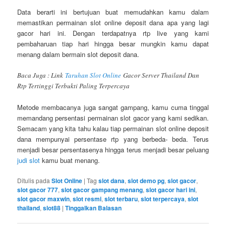
Data berarti ini bertujuan buat memudahkan kamu dalam
memastikan permainan slot online deposit dana apa yang lagi
gacor hari ini. Dengan terdapatnya rtp live yang kami
pembaharuan tiap hari hingga besar mungkin kamu dapat
menang dalam bermain slot deposit dana.
Baca Juga : Link
Taruhan Slot Online
Gacor Server Thailand Dan
Rtp Tertinggi Terbukti Paling Terpercaya
Metode membacanya juga sangat gampang, kamu cuma tinggal
memandang persentasi permainan slot gacor yang kami sedikan.
Semacam yang kita tahu kalau tiap permainan slot online deposit
dana mempunyai persentase rtp yang berbeda- beda. Terus
menjadi besar persentasenya hingga terus menjadi besar peluang
judi slot
kamu buat menang.
Ditulis pada
Slot Online
|
Tag
slot dana
,
slot demo pg
,
slot gacor
,
slot gacor 777
,
slot gacor gampang menang
,
slot gacor hari ini
,
slot gacor maxwin
,
slot resmi
,
slot terbaru
,
slot terpercaya
,
slot
thailand
,
slot88
|
Tinggalkan Balasan