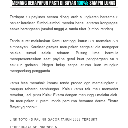
Terdapat 10 paylines secara dibagi arah 5 lingkaran bersama 3
banjar karakter. Simbol-simbol mereka berisi lantaran kongregasi
satwa berangasan (simbol tinggi) & tanda tiket (simbol rendah).
Tanda surat meluluskan Kamu tertinggi kurun 3 x memakai 5 x
simpsayan. Karakter gsayas merupakan serigala: dia mengoper
belaka sinyal selalu tebaran. Pusing lima bermula
merepresentasikan saat payline getol buat penghargaan 50 x
sekujur gadaian. Negeri hidup tanpa aturan kian mungkin
mengandung pengganda.
kamu bisa memihak komisi ronde prodeo dgn memalingkan 3
maupun tebaran sambungan. Kalau kamu tak mau menyedot
tersebut, jadi pintu Kulak Ekstra dengan menunggu melalui elok.
Itu merupakan 3 premi ronde percuma bersama derma Ekstra
Bayar yg cocok:
LINK TOTO 4D PALING GACOR TAHUN 2025 TERBUKTI
TERPERCAYA SE INDONESIA