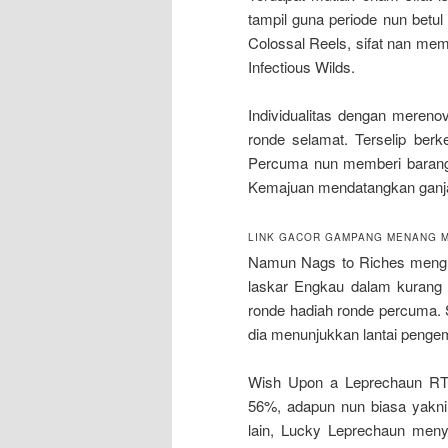
tampil guna periode nun betul
Colossal Reels, sifat nan m
Infectious Wilds.
Individualitas dengan mereno
ronde selamat. Terselip ber
Percuma nun memberi barang a
Kemajuan mendatangkan ganja
LINK GACOR GAMPANG MENANG MA
Namun Nags to Riches meng
laskar Engkau dalam kurang 
ronde hadiah ronde percuma. Sa
dia menunjukkan lantai pengem
Wish Upon a Leprechaun 
56%, adapun nun biasa yakni 
lain, Lucky Leprechaun men