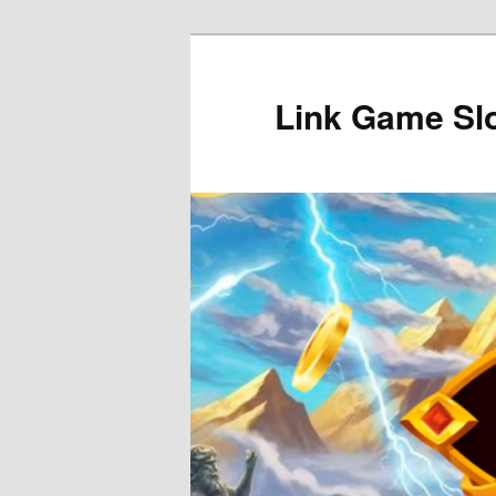
Langsung
Langsung
ke
ke
konten
konten
Link Game Slo
utama
sekunder