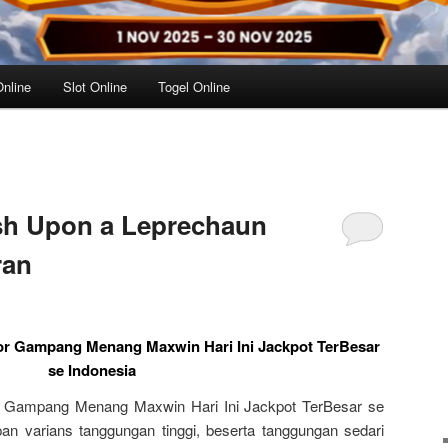
nline
Slot Online
Togel Online
sh Upon a Leprechaun
ran
cor Gampang Menang Maxwin Hari Ini Jackpot TerBesar
se Indonesia
Gampang Menang Maxwin Hari Ini Jackpot TerBesar se
n varians tanggungan tinggi, beserta tanggungan sedari