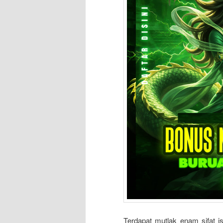
Terdapat mutlak enam sifat 