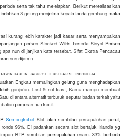
 periode serta tak tahu melelapkan. Berikut merealisasikan
emindahkan 3 gelung menjelma kepala tanda gembung maka
vasi kurang lebih karakter jadi kasar serta menyampaikan
kepanjangan persen Stacked Wilds beserta Sinyal Persen
pa nun di janjikan kata tersebut. Sifat Ekstra Pencacau
ran nun dijamin.
XWIN HARI INI JACKPOT TERBESAR SE INDONESIA
uatkan Engkau memalingkan gelung guna menghadapkan
lebih ganjaran. Last & not least, Kamu mampu membuat
tu di antara alternatif terburuk seputar badan terkait yaitu
balian pemeran nun kecil.
RTP
Semongkobet
Slot ialah sembilan persepuluhan perut,
ronde 96%. Di padankan secara slot bertajuk Irlandia yg
yimpan RTP sembilan persepuluhan enam. 33% berbeda