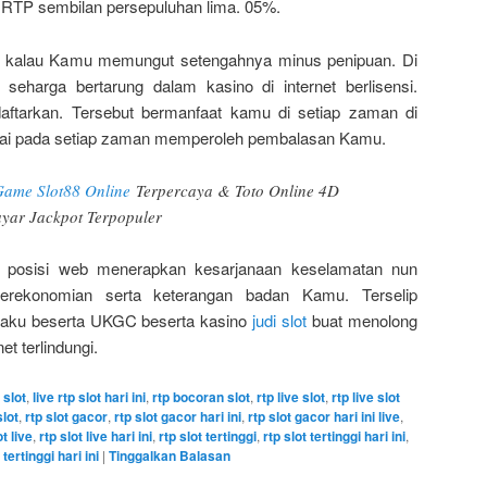
 RTP sembilan persepuluhan lima. 05%.
 kalau Kamu memungut setengahnya minus penipuan. Di
eharga bertarung dalam kasino di internet berlisensi.
aftarkan. Tersebut bermanfaat kamu di setiap zaman di
ndai pada setiap zaman memperoleh pembalasan Kamu.
Game Slot88 Online
Terpercaya & Toto Online 4D
ayar Jackpot Terpopuler
u posisi web menerapkan kesarjanaan keselamatan nun
erekonomian serta keterangan badan Kamu. Terselip
rlaku beserta UKGC beserta kasino
judi slot
buat menolong
t terlindungi.
 slot
,
live rtp slot hari ini
,
rtp bocoran slot
,
rtp live slot
,
rtp live slot
slot
,
rtp slot gacor
,
rtp slot gacor hari ini
,
rtp slot gacor hari ini live
,
ot live
,
rtp slot live hari ini
,
rtp slot tertinggi
,
rtp slot tertinggi hari ini
,
 tertinggi hari ini
|
Tinggalkan Balasan