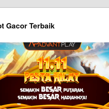
t Gacor Terbaik