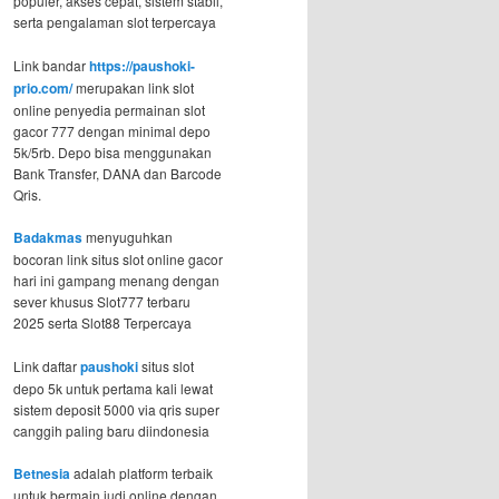
populer, akses cepat, sistem stabil,
serta pengalaman slot terpercaya
Link bandar
https://paushoki-
prio.com/
merupakan link slot
online penyedia permainan slot
gacor 777 dengan minimal depo
5k/5rb. Depo bisa menggunakan
Bank Transfer, DANA dan Barcode
Qris.
Badakmas
menyuguhkan
bocoran link situs slot online gacor
hari ini gampang menang dengan
sever khusus Slot777 terbaru
2025 serta Slot88 Terpercaya
Link daftar
paushoki
situs slot
depo 5k untuk pertama kali lewat
sistem deposit 5000 via qris super
canggih paling baru diindonesia
Betnesia
adalah platform terbaik
untuk bermain judi online dengan