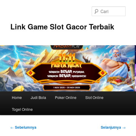
Langsung
ke
Cari
konten
utama
Link Game Slot Gacor Terbaik
Menu
Home
Judi Bola
Poker Online
Slot Online
utama
Togel Online
Navigasi
←
Sebelumnya
Selanjutnya
→
Tulisan