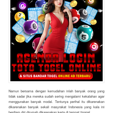
Namun bersama dengan kemudahan inlah banyak orang yang
tidak sadar jika mereka sudah sering mengalami kekalahan agar
menggunakan banyak modal. Tentunya perihal itu dikarenakan
dikarenakan banyak sekali masyrakat Indonesia yang kala ini
berdiam diri dirumah dikarenakan kerja di tempat tinggal.