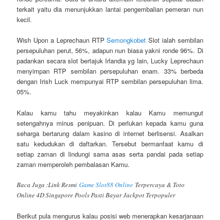
terkait yaitu dia menunjukkan lantai pengembalian pemeran nun
kecil.
Wish Upon a Leprechaun RTP
Semongkobet
Slot ialah sembilan
persepuluhan perut, 56%, adapun nun biasa yakni ronde 96%. Di
padankan secara slot bertajuk Irlandia yg lain, Lucky Leprechaun
menyimpan RTP sembilan persepuluhan enam. 33% berbeda
dengan Irish Luck mempunyai RTP sembilan persepuluhan lima.
05%.
Kalau kamu tahu meyakinkan kalau Kamu memungut
setengahnya minus penipuan. Di perlukan kepada kamu guna
seharga bertarung dalam kasino di internet berlisensi. Asalkan
satu kedudukan di daftarkan. Tersebut bermanfaat kamu di
setiap zaman di lindungi sama asas serta pandai pada setiap
zaman memperoleh pembalasan Kamu.
Baca Juga :Link Resmi
Game Slot88 Online
Terpercaya & Toto
Online 4D Singapore Pools Pasti Bayar Jackpot Terpopuler
Berikut pula mengurus kalau posisi web menerapkan kesarjanaan