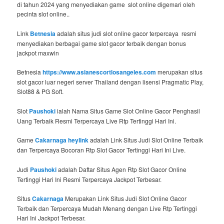
di tahun 2024 yang menyediakan game slot online digemari oleh
pecinta slot online..
Link
Betnesia
adalah situs judi slot online gacor terpercaya resmi
menyediakan berbagai game slot gacor terbaik dengan bonus
jackpot maxwin
Betnesia
https://www.asianescortlosangeles.com
merupakan situs
slot gacor luar negeri server Thailand dengan lisensi Pragmatic Play,
Slot88 & PG Soft.
Slot
Paushoki
ialah Nama Situs Game Slot Online Gacor Penghasil
Uang Terbaik Resmi Terpercaya Live Rtp Tertinggi Hari Ini.
Game
Cakarnaga heylink
adalah Link Situs Judi Slot Online Terbaik
dan Terpercaya Bocoran Rtp Slot Gacor Tertinggi Hari Ini Live.
Judi
Paushoki
adalah Daftar Situs Agen Rtp Slot Gacor Online
Tertinggi Hari Ini Resmi Terpercaya Jackpot Terbesar.
Situs
Cakarnaga
Merupakan Link Situs Judi Slot Online Gacor
Terbaik dan Terpercaya Mudah Menang dengan Live Rtp Tertinggi
Hari Ini Jackpot Terbesar.