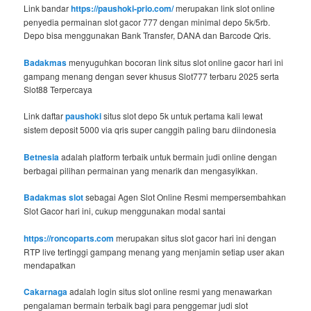
Link bandar
https://paushoki-prio.com/
merupakan link slot online
penyedia permainan slot gacor 777 dengan minimal depo 5k/5rb.
Depo bisa menggunakan Bank Transfer, DANA dan Barcode Qris.
Badakmas
menyuguhkan bocoran link situs slot online gacor hari ini
gampang menang dengan sever khusus Slot777 terbaru 2025 serta
Slot88 Terpercaya
Link daftar
paushoki
situs slot depo 5k untuk pertama kali lewat
sistem deposit 5000 via qris super canggih paling baru diindonesia
Betnesia
adalah platform terbaik untuk bermain judi online dengan
berbagai pilihan permainan yang menarik dan mengasyikkan.
Badakmas slot
sebagai Agen Slot Online Resmi mempersembahkan
Slot Gacor hari ini, cukup menggunakan modal santai
https://roncoparts.com
merupakan situs slot gacor hari ini dengan
RTP live tertinggi gampang menang yang menjamin setiap user akan
mendapatkan
Cakarnaga
adalah login situs slot online resmi yang menawarkan
pengalaman bermain terbaik bagi para penggemar judi slot