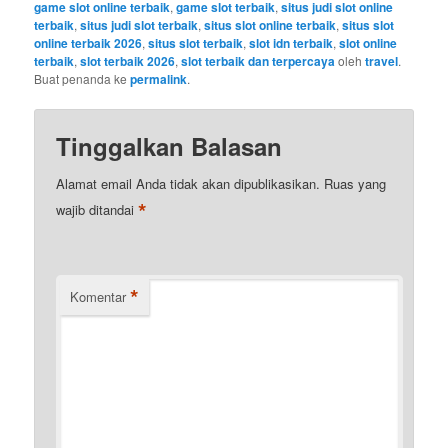
game slot online terbaik
,
game slot terbaik
,
situs judi slot online
terbaik
,
situs judi slot terbaik
,
situs slot online terbaik
,
situs slot
online terbaik 2026
,
situs slot terbaik
,
slot idn terbaik
,
slot online
terbaik
,
slot terbaik 2026
,
slot terbaik dan terpercaya
oleh
travel
.
Buat penanda ke
permalink
.
Tinggalkan Balasan
Alamat email Anda tidak akan dipublikasikan.
Ruas yang
*
wajib ditandai
*
Komentar