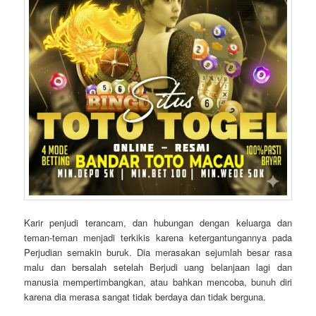
Karir penjudi terancam, dan hubungan dengan keluarga dan
teman-teman menjadi terkikis karena ketergantungannya pada
Perjudian semakin buruk. Dia merasakan sejumlah besar rasa
malu dan bersalah setelah Berjudi uang belanjaan lagi dan
manusia mempertimbangkan, atau bahkan mencoba, bunuh diri
karena dia merasa sangat tidak berdaya dan tidak berguna.