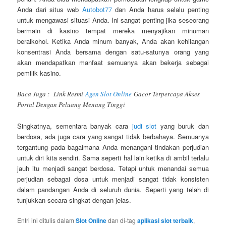
Anda dari situs web
Autobot77
dan Anda harus selalu penting
untuk mengawasi situasi Anda. Ini sangat penting jika seseorang
bermain di kasino tempat mereka menyajikan minuman
beralkohol. Ketika Anda minum banyak, Anda akan kehilangan
konsentrasi Anda bersama dengan satu-satunya orang yang
akan mendapatkan manfaat semuanya akan bekerja sebagai
pemilik kasino.
Baca Juga : Link Resmi
Agen Slot Online
Gacor Terpercaya Akses
Portal Dengan Peluang Menang Tinggi
Singkatnya, sementara banyak cara
judi slot
yang buruk dan
berdosa, ada juga cara yang sangat tidak berbahaya. Semuanya
tergantung pada bagaimana Anda menangani tindakan perjudian
untuk diri kita sendiri. Sama seperti hal lain ketika di ambil terlalu
jauh itu menjadi sangat berdosa. Tetapi untuk menandai semua
perjudian sebagai dosa untuk menjadi sangat tidak konsisten
dalam pandangan Anda di seluruh dunia. Seperti yang telah di
tunjukkan secara singkat dengan jelas.
Entri ini ditulis dalam
Slot Online
dan di-tag
aplikasi slot terbaik
,