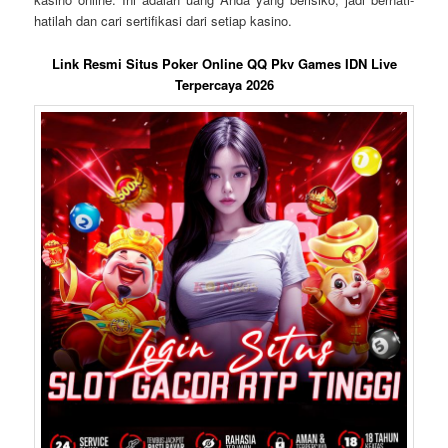
hatilah dan cari sertifikasi dari setiap kasino.
Link Resmi Situs Poker Online QQ Pkv Games IDN Live
Terpercaya 2026