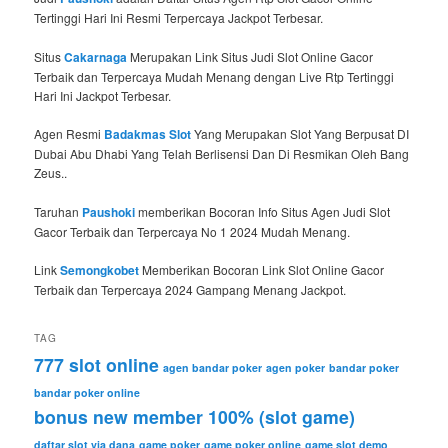
Tertinggi Hari Ini Resmi Terpercaya Jackpot Terbesar.
Situs
Cakarnaga
Merupakan Link Situs Judi Slot Online Gacor
Terbaik dan Terpercaya Mudah Menang dengan Live Rtp Tertinggi
Hari Ini Jackpot Terbesar.
Agen Resmi
Badakmas Slot
Yang Merupakan Slot Yang Berpusat DI
Dubai Abu Dhabi Yang Telah Berlisensi Dan Di Resmikan Oleh Bang
Zeus..
Taruhan
Paushoki
memberikan Bocoran Info Situs Agen Judi Slot
Gacor Terbaik dan Terpercaya No 1 2024 Mudah Menang.
Link
Semongkobet
Memberikan Bocoran Link Slot Online Gacor
Terbaik dan Terpercaya 2024 Gampang Menang Jackpot.
TAG
777 slot online
agen bandar poker
agen poker
bandar poker
bandar poker online
bonus new member 100% (slot game)
daftar slot via dana
game poker
game poker online
game slot demo