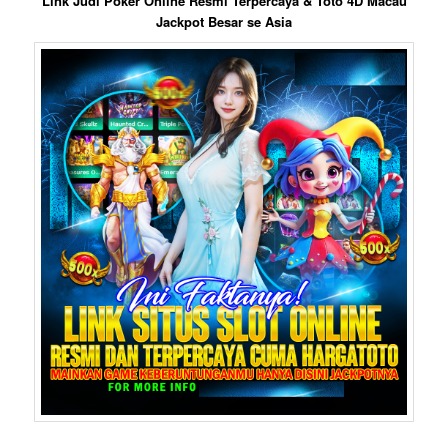
Link Judi Poker Online Resmi Terpercaya & Toto 4D Macau
Jackpot Besar se Asia