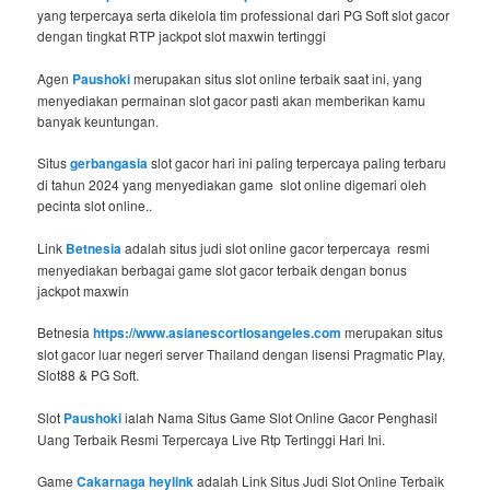
yang terpercaya serta dikelola tim professional dari PG Soft slot gacor
dengan tingkat RTP jackpot slot maxwin tertinggi
Agen
Paushoki
merupakan situs slot online terbaik saat ini, yang
menyediakan permainan slot gacor pasti akan memberikan kamu
banyak keuntungan.
Situs
gerbangasia
slot gacor hari ini paling terpercaya paling terbaru
di tahun 2024 yang menyediakan game slot online digemari oleh
pecinta slot online..
Link
Betnesia
adalah situs judi slot online gacor terpercaya resmi
menyediakan berbagai game slot gacor terbaik dengan bonus
jackpot maxwin
Betnesia
https://www.asianescortlosangeles.com
merupakan situs
slot gacor luar negeri server Thailand dengan lisensi Pragmatic Play,
Slot88 & PG Soft.
Slot
Paushoki
ialah Nama Situs Game Slot Online Gacor Penghasil
Uang Terbaik Resmi Terpercaya Live Rtp Tertinggi Hari Ini.
Game
Cakarnaga heylink
adalah Link Situs Judi Slot Online Terbaik