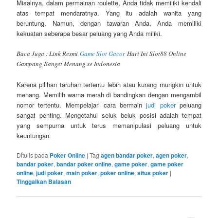
Misalnya, dalam permainan roulette, Anda tidak memiliki kendali
atas tempat mendaratnya. Yang itu adalah wanita yang
beruntung. Namun, dengan tawaran Anda, Anda memiliki
kekuatan seberapa besar peluang yang Anda miliki.
Baca Juga : Link Resmi
Game Slot Gacor
Hari Ini Slot88 Online
Gampang Banget Menang se Indonesia
Karena pilihan taruhan tertentu lebih atau kurang mungkin untuk
menang. Memilih warna merah di bandingkan dengan mengambil
nomor tertentu. Mempelajari cara bermain
judi poker
peluang
sangat penting. Mengetahui seluk beluk posisi adalah tempat
yang sempurna untuk terus memanipulasi peluang untuk
keuntungan.
Ditulis pada
Poker Online
|
Tag
agen bandar poker
,
agen poker
,
bandar poker
,
bandar poker online
,
game poker
,
game poker
online
,
judi poker
,
main poker
,
poker online
,
situs poker
|
Tinggalkan Balasan