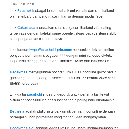
LINK PARTNER
Link
Paushoki
sebagai tempat terbaik untuk main dan slot thailand
online terbaru gampang maxwin hanya dengan modal receh
Link
Cakarnaga
merupakan situs slot gacor Thailand viral paling
terpercaya dengan koleksi game populer, akses cepat, sistem stabil,
serta pengalaman slot terpercaya
Link bandar
https://paushoki-prio.com/
merupakan link slot online
penyedia permainan slot gacor 777 dengan minimal depo 5k/5rb.
Depo bisa menggunakan Bank Transfer, DANA dan Barcode Qris.
Badakmas
menyuguhkan bocoran link situs slot online gacor hari ini
gampang menang dengan sever khusus Slot777 terbaru 2025 serta
Slot88 Terpercaya
Link daftar
paushoki
situs slot depo 5k untuk pertama kali lewat
sistem deposit 5000 via qris super canggih paling baru diindonesia
Betnesia
adalah platform terbaik untuk bermain judi online dengan
berbagai pilihan permainan yang menarik dan mengasyikkan.
Badakmas slot
sebagai Agen Slot Online Resmi mempersembahkan