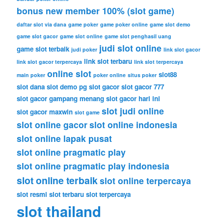
bonus new member 100% (slot game)
daftar slot via dana
game poker
game poker online
game slot demo
game slot gacor
game slot online
game slot penghasil uang
judi slot online
game slot terbaik
judi poker
link slot gacor
link slot terbaru
link slot gacor terpercaya
link slot terpercaya
online slot
slot88
main poker
poker online
situs poker
slot dana
slot demo pg
slot gacor
slot gacor 777
slot gacor gampang menang
slot gacor hari ini
slot judi online
slot gacor maxwin
slot game
slot online gacor
slot online indonesia
slot online lapak pusat
slot online pragmatic play
slot online pragmatic play indonesia
slot online terbaik
slot online terpercaya
slot resmi
slot terbaru
slot terpercaya
slot thailand