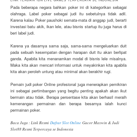
Pada beberapa negara bahkan poker ini di kategorikan sebagai
olahraga. Label poker sebagai judi itu sebetulnya tidak adil.
Karena kalau Poker paushoki semata-mata di anggap judi, berarti
investasi batu akik, ikan lele, atau bisnis startup itu juga harus di
beri label judi.
Karena ya dasarnya sama saja, sama-sama mengeluarkan duit
pada sebuah kesempatan dengan harapan duit itu akan berlipat
ganda. Apabila kita menanamkan modal di bisnis lele misalnya.
Maka kita akan mencari informasi untuk meyakinkan kita apabila
kita akan peroleh untung atau minimal akan berakhir rugi.
Pemain judi poker Online profesional juga menerapkan pemikiran
ini sebagai pertimbangan yang begitu penting apakah akan ikut
bermain atau tidak. Berapa persentase kita akan berhasil meraih
kemenangan permainan dan berapa besarnya ialah kunci
permainan poker.
Baca Juga : Link Resmi
Daftar Slot Online
Gacor Maxwin & Judi
Slot88 Resmi Terpercaya se Indonesia