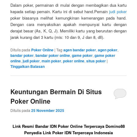
Dalam poker, permainan di mulai dengan membagikan dua kartu
kepada setiap pemain. Kartu ini di sebut hand.Pemain
judi poker
poker biasanya melihat kemungkinan kemenangan pada hand.
Dengan cara menyaksikan apakah mempunyai kartu dengan
derajat besar (As, K, Q, J). Memiliki kartu yang berurutan dengan
jarak kurang dari 3 kartu (mis: 10 dan 9, J dan 8, dll).
Ditulis pada
Poker Online
|
Tag
agen bandar poker
,
agen poker
,
bandar poker
,
bandar poker online
,
game poker
,
game poker
online
,
judi poker
,
main poker
,
poker online
,
situs poker
|
Tinggalkan Balasan
Keuntungan Bermain Di Situs
Poker Online
Ditulis pada
25 November 2025
Link Resmi Bandar IDN Poker Online Terpercaya Domino88
Penyedia Link Poker IDN Terpercaya Indonesia