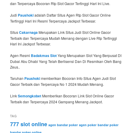
dan Terpercaya Bocoran Rtp Slot Gacor Tertinggi Hari Ini Live.
Judi
Paushoki
adalah Daftar Situs Agen Rtp Slot Gacor Online
Tertinggi Hari Ini Resmi Terpercaya Jackpot Terbesar.
Situs
Cakarnaga
Merupakan Link Situs Judi Slot Online Gacor
Terbaik dan Terpercaya Mudah Menang dengan Live Rtp Tertinggi
Hari Ini Jackpot Terbesar.
Agen Resmi
Badakmas Slot
Yang Merupakan Slot Yang Berpusat DI
Dubai Abu Dhabi Yang Telah Berlisensi Dan Di Resmikan Oleh Bang
Zeus..
Taruhan
Paushoki
memberikan Bocoran Info Situs Agen Judi Slot
Gacor Terbaik dan Terpercaya No 1 2024 Mudah Menang.
Link
Semongkobet
Memberikan Bocoran Link Slot Online Gacor
Terbaik dan Terpercaya 2024 Gampang Menang Jackpot.
TAG
777 slot online
agen bandar poker
agen poker
bandar poker
bandar poker online