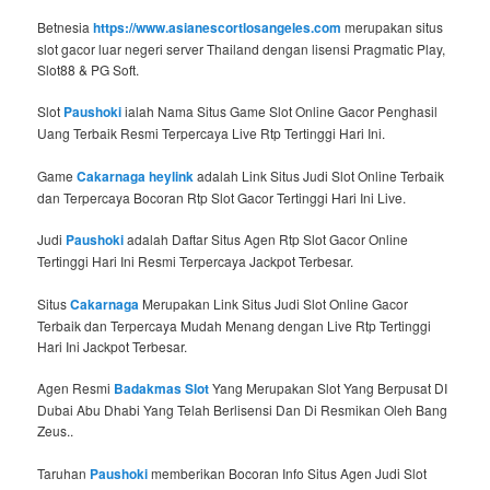
Betnesia
https://www.asianescortlosangeles.com
merupakan situs
slot gacor luar negeri server Thailand dengan lisensi Pragmatic Play,
Slot88 & PG Soft.
Slot
Paushoki
ialah Nama Situs Game Slot Online Gacor Penghasil
Uang Terbaik Resmi Terpercaya Live Rtp Tertinggi Hari Ini.
Game
Cakarnaga heylink
adalah Link Situs Judi Slot Online Terbaik
dan Terpercaya Bocoran Rtp Slot Gacor Tertinggi Hari Ini Live.
Judi
Paushoki
adalah Daftar Situs Agen Rtp Slot Gacor Online
Tertinggi Hari Ini Resmi Terpercaya Jackpot Terbesar.
Situs
Cakarnaga
Merupakan Link Situs Judi Slot Online Gacor
Terbaik dan Terpercaya Mudah Menang dengan Live Rtp Tertinggi
Hari Ini Jackpot Terbesar.
Agen Resmi
Badakmas Slot
Yang Merupakan Slot Yang Berpusat DI
Dubai Abu Dhabi Yang Telah Berlisensi Dan Di Resmikan Oleh Bang
Zeus..
Taruhan
Paushoki
memberikan Bocoran Info Situs Agen Judi Slot