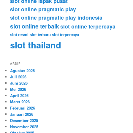
slot online lapak pusat
slot online pragmatic play
slot online pragmatic play indonesia
slot online terbaik
slot online terpercaya
slot resmi
slot terbaru
slot terpercaya
slot thailand
ARSIP
Agustus 2026
Juli 2026
Juni 2026
Mei 2026
April 2026
Maret 2026
Februari 2026
Januari 2026
Desember 2025
November 2025
Oktober 2025