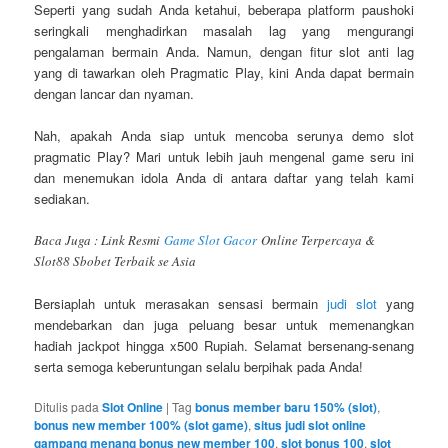
Seperti yang sudah Anda ketahui, beberapa platform paushoki
seringkali menghadirkan masalah lag yang mengurangi
pengalaman bermain Anda. Namun, dengan fitur slot anti lag
yang di tawarkan oleh Pragmatic Play, kini Anda dapat bermain
dengan lancar dan nyaman.
Nah, apakah Anda siap untuk mencoba serunya demo slot
pragmatic Play? Mari untuk lebih jauh mengenal game seru ini
dan menemukan idola Anda di antara daftar yang telah kami
sediakan.
Baca Juga : Link Resmi
Game Slot Gacor
Online Terpercaya &
Slot88 Sbobet Terbaik se Asia
Bersiaplah untuk merasakan sensasi bermain
judi slot
yang
mendebarkan dan juga peluang besar untuk memenangkan
hadiah jackpot hingga x500 Rupiah. Selamat bersenang-senang
serta semoga keberuntungan selalu berpihak pada Anda!
Ditulis pada
Slot Online
|
Tag
bonus member baru 150% (slot)
,
bonus new member 100% (slot game)
,
situs judi slot online
gampang menang bonus new member 100
,
slot bonus 100
,
slot