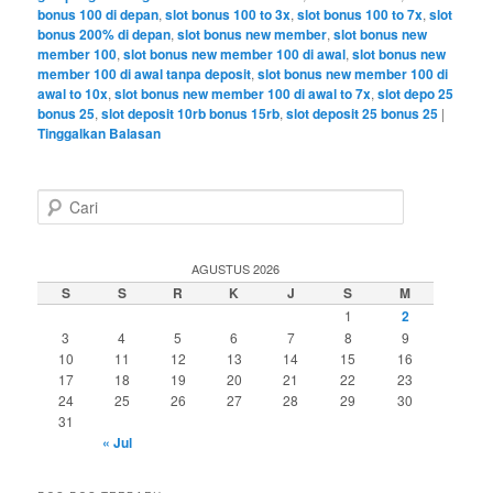
bonus 100 di depan
,
slot bonus 100 to 3x
,
slot bonus 100 to 7x
,
slot
bonus 200% di depan
,
slot bonus new member
,
slot bonus new
member 100
,
slot bonus new member 100 di awal
,
slot bonus new
member 100 di awal tanpa deposit
,
slot bonus new member 100 di
awal to 10x
,
slot bonus new member 100 di awal to 7x
,
slot depo 25
bonus 25
,
slot deposit 10rb bonus 15rb
,
slot deposit 25 bonus 25
|
Tinggalkan Balasan
C
a
r
i
AGUSTUS 2026
S
S
R
K
J
S
M
1
2
3
4
5
6
7
8
9
10
11
12
13
14
15
16
17
18
19
20
21
22
23
24
25
26
27
28
29
30
31
« Jul