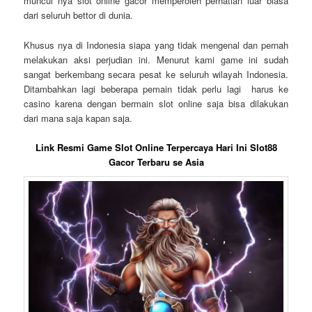
muncul nya slot online gacor memperoleh perhatian luar biasa
dari seluruh bettor di dunia.
Khusus nya di Indonesia siapa yang tidak mengenal dan pernah
melakukan aksi perjudian ini. Menurut kami game ini sudah
sangat berkembang secara pesat ke seluruh wilayah Indonesia.
Ditambahkan lagi beberapa pemain tidak perlu lagi harus ke
casino karena dengan bermain slot online saja bisa dilakukan
dari mana saja kapan saja.
Link Resmi Game Slot Online Terpercaya Hari Ini Slot88
Gacor Terbaru se Asia