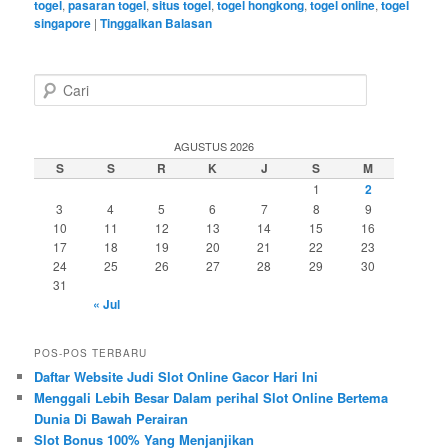
togel
,
pasaran togel
,
situs togel
,
togel hongkong
,
togel online
,
togel
singapore
|
Tinggalkan Balasan
C
a
r
i
AGUSTUS 2026
S
S
R
K
J
S
M
1
2
3
4
5
6
7
8
9
10
11
12
13
14
15
16
17
18
19
20
21
22
23
24
25
26
27
28
29
30
31
« Jul
POS-POS TERBARU
Daftar Website Judi Slot Online Gacor Hari Ini
Menggali Lebih Besar Dalam perihal Slot Online Bertema
Dunia Di Bawah Perairan
Slot Bonus 100% Yang Menjanjikan