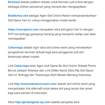
Betnesia
adalah platform terbaik untuk bermain judi online dengan
berbagai pilihan permainan yang menarik dan mengasyikkan.
Badakmas slot
sebagai Agen Slot Online Resmi mempersembahkan
Slot Gacor hari ini, cukup menggunakan modal santai
https://roncoparts.com
merupakan situs slot gacor hari ini dengan
RTP live tertinggi gampang menang yang menjamin setiap user akan
mendapatkan
Cakarnaga
adalah login situs slot online resmi yang menawarkan
pengalaman bermain terbaik bagi para penggemar judi slot
terpercaya akses mudah
Link
Cakarnaga
ialah Agen Judi Game Bo Slot Online Terbaik Promo
Bonus Jackpot Terbesar dan Link Daftar Nama Situs Rtp Slot Gacor
Hari Ini Tertinggi dan Terpercaya 2024 Mudah Menang Indonesia.
Link
http://moorenkosicecream.com/
adalah slot online resmi yang
menyediakan link alternatif untuk akses slot yang lancar dan aman
bagi para pemain di Indonesia
Situs
http://gerbangasia-up.com/
adalah penyedia situs