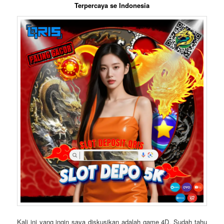
Terpercaya se Indonesia
Kali ini yang ingin saya diskusikan adalah game 4D. Sudah tahu