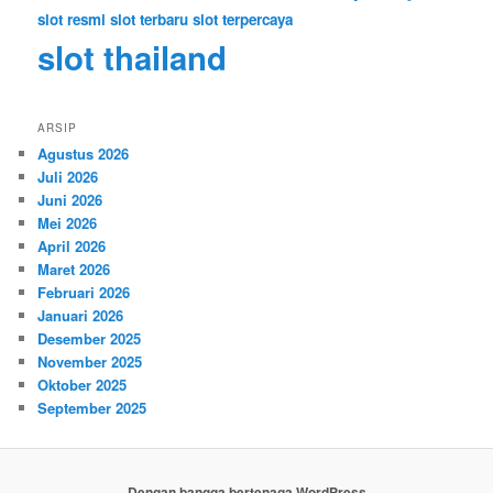
slot resmi
slot terbaru
slot terpercaya
slot thailand
ARSIP
Agustus 2026
Juli 2026
Juni 2026
Mei 2026
April 2026
Maret 2026
Februari 2026
Januari 2026
Desember 2025
November 2025
Oktober 2025
September 2025
Dengan bangga bertenaga WordPress