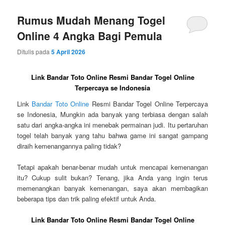
Rumus Mudah Menang Togel
Online 4 Angka Bagi Pemula
Ditulis pada
5 April 2026
Link Bandar Toto Online Resmi Bandar Togel Online
Terpercaya se Indonesia
Link
Bandar Toto Online
Resmi Bandar Togel Online Terpercaya
se Indonesia, Mungkin ada banyak yang terbiasa dengan salah
satu dari angka-angka ini menebak permainan judi. Itu pertaruhan
togel telah banyak yang tahu bahwa game ini sangat gampang
diraih kemenangannya paling tidak?
Tetapi apakah benar-benar mudah untuk mencapai kemenangan
itu? Cukup sulit bukan? Tenang, jika Anda yang ingin terus
memenangkan banyak kemenangan, saya akan membagikan
beberapa tips dan trik paling efektif untuk Anda.
Link Bandar Toto Online Resmi Bandar Togel Online