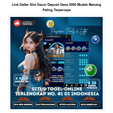
Link Daftar Slot Gacor Deposit Dana 5000 Mudah Menang
Paling Terpercaya