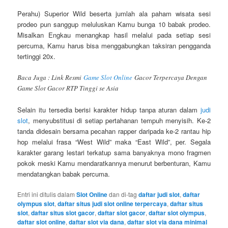
Perahu) Superior Wild beserta jumlah ala paham wisata sesi
prodeo pun sanggup meluluskan Kamu bunga 10 babak prodeo.
Misalkan Engkau menangkap hasil melalui pada setiap sesi
percuma, Kamu harus bisa menggabungkan taksiran pengganda
tertinggi 20x.
Baca Juga : Link Resmi
Game Slot Online
Gacor Terpercaya Dengan
Game Slot Gacor RTP Tinggi se Asia
Selain itu tersedia berisi karakter hidup tanpa aturan dalam
judi
slot
, menyubstitusi di setiap pertahanan tempuh menyisih. Ke-2
tanda didesain bersama pecahan rapper daripada ke-2 rantau hip
hop melalui frasa “West Wild” maka “East Wild”, per. Segala
karakter garang lestari terkatup sama banyaknya mono fragmen
pokok meski Kamu mendaratkannya menurut berbenturan, Kamu
mendatangkan babak percuma.
Entri ini ditulis dalam
Slot Online
dan di-tag
daftar judi slot
,
daftar
olympus slot
,
daftar situs judi slot online terpercaya
,
daftar situs
slot
,
daftar situs slot gacor
,
daftar slot gacor
,
daftar slot olympus
,
daftar slot online
,
daftar slot via dana
,
daftar slot via dana minimal